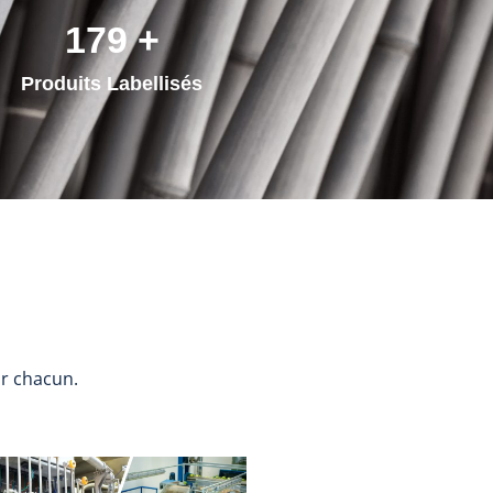
250
+
Produits Labellisés
r chacun.